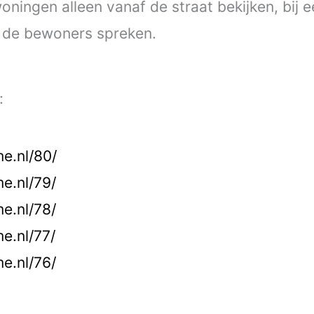
woningen alleen vanaf de straat bekijken, bij 
ok de bewoners spreken.
:
me.nl/80/
me.nl/79/
me.nl/78/
me.nl/77/
me.nl/76/